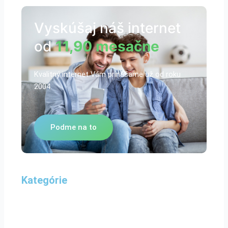
Vyskúšaj náš internet
od
11,90 mesačne
Kvalitný internet Vám prinášame už od roku
2004.
Podme na to
Kategórie