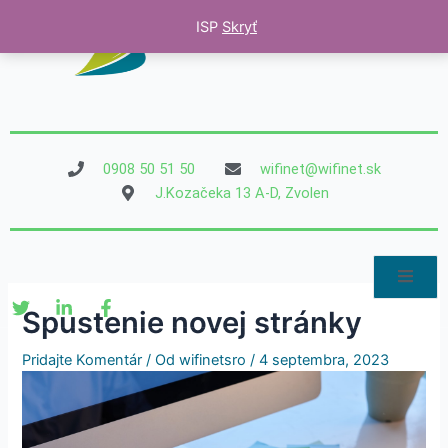
Preskočiť
ISP
Skryť
na
obsah
0908 50 51 50
wifinet@wifinet.sk
J.Kozačeka 13 A-D, Zvolen
Spustenie novej stránky
Pridajte Komentár
/ Od
wifinetsro
/
4 septembra, 2023