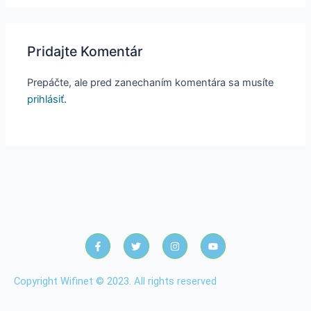
Pridajte Komentár
Prepáčte, ale pred zanechaním komentára sa musíte
prihlásiť
.
F
T
I
Y
a
w
n
o
c
i
s
u
e
t
t
t
b
t
a
u
Copyright Wifinet © 2023. All rights reserved
o
e
g
b
o
r
r
e
k
a