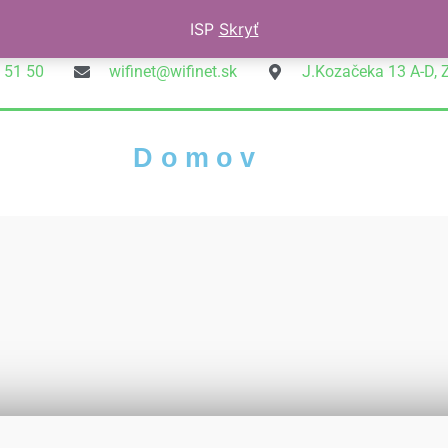
ISP
Skryť
 51 50
wifinet@wifinet.sk
J.Kozačeka 13 A-D, 
Domov