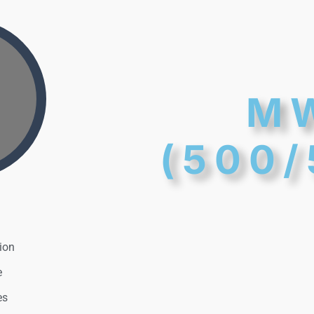
M
(500/
ion
e
es