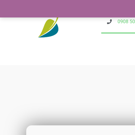
Preskočiť
na
obsah
0908 50