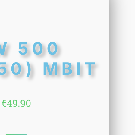
W 500
50) MBIT
€
49.90